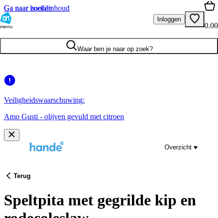
Ga naar hoofdinhoud
Ga naar zoeken
Inloggen
0.00
menu
Waar ben je naar op zoek?
Veiligheidswaarschuwing:
Amo Gusti - olijven gevuld met citroen
Overzicht
Terug
Speltpita met gegrilde kip en