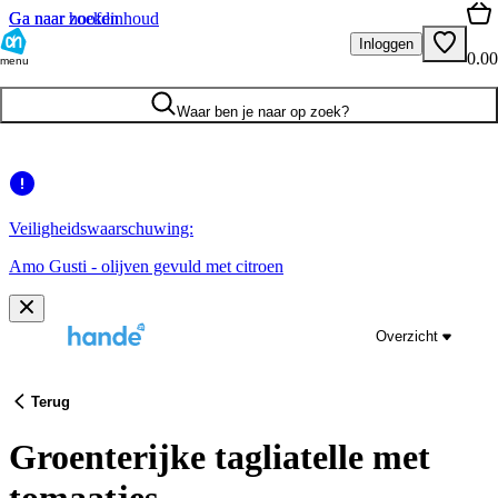
Ga naar hoofdinhoud
Ga naar zoeken
Inloggen
0.00
menu
Waar ben je naar op zoek?
Veiligheidswaarschuwing:
Amo Gusti - olijven gevuld met citroen
Overzicht
Terug
Groenterijke tagliatelle met