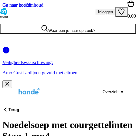
Ga naar hoofdinhoud
Ga naar zoeken
Inloggen
0.00
menu
Waar ben je naar op zoek?
Veiligheidswaarschuwing:
Amo Gusti - olijven gevuld met citroen
Overzicht
Terug
Noedelsoep met courgettelinten