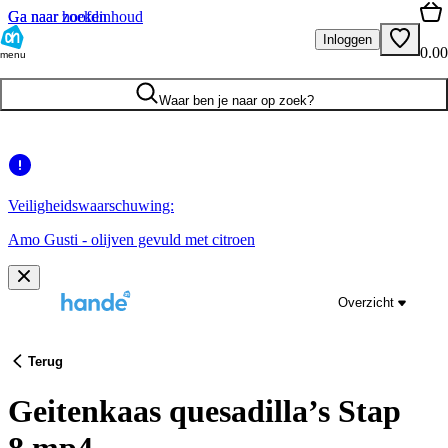
Ga naar hoofdinhoud
Ga naar zoeken
Inloggen
0.00
menu
Waar ben je naar op zoek?
Veiligheidswaarschuwing:
Amo Gusti - olijven gevuld met citroen
Overzicht
Terug
Geitenkaas quesadilla’s Stap