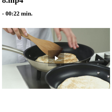
8.mp4
-
00:22
min.