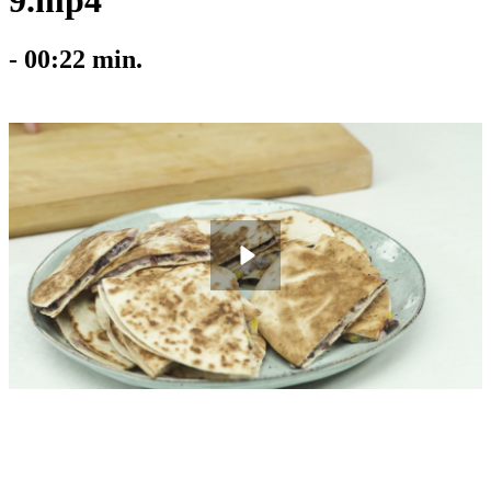
9.mp4
-
00:22
min.