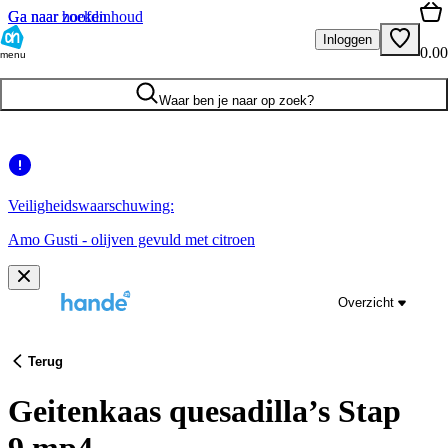
Ga naar hoofdinhoud
Ga naar zoeken
Inloggen
0.00
menu
Waar ben je naar op zoek?
Veiligheidswaarschuwing:
Amo Gusti - olijven gevuld met citroen
Overzicht
Terug
Geitenkaas quesadilla’s Stap