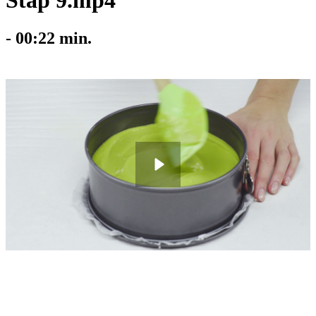
Stap 9.mp4
-
00:22
min.