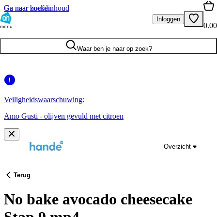
Ga naar hoofdinhoud
Ga naar zoeken
Inloggen
0.00
menu
Waar ben je naar op zoek?
Veiligheidswaarschuwing:
Amo Gusti - olijven gevuld met citroen
Overzicht
Terug
No bake avocado cheesecake