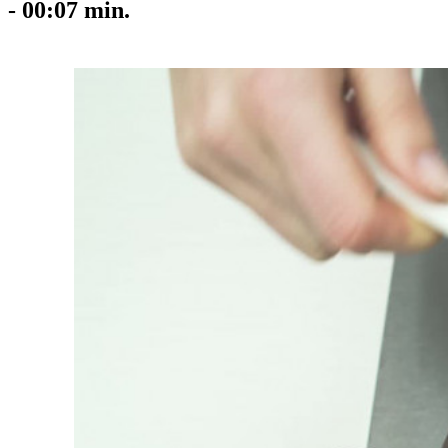
-
00:07
min.