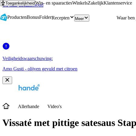
Win- en spaaracties
Winkels
Zakelijk
Klantenservice
Toegankelijkheid
Ga naar hoofdinhoud
Ga naar zoeken
Producten
Bonus
Folder
Recepten
Meer
Veiligheidswaarschuwing:
Amo Gusti - olijven gevuld met citroen
Allerhande
Video's
Vissaté met pittige satesaus Sta