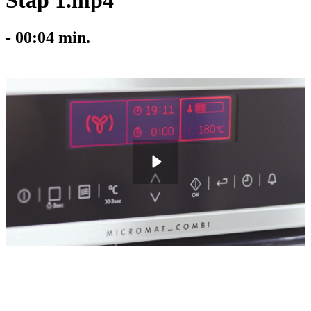
Stap 1.mp4
-
00:04
min.