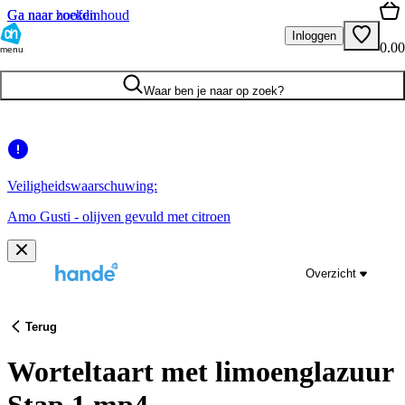
Ga naar hoofdinhoud
Ga naar zoeken
Inloggen
0.00
menu
Waar ben je naar op zoek?
Veiligheidswaarschuwing:
Amo Gusti - olijven gevuld met citroen
Overzicht
Terug
Worteltaart met limoenglazuur