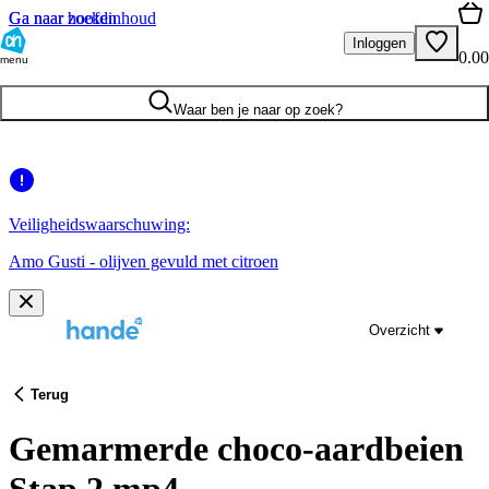
Ga naar hoofdinhoud
Ga naar zoeken
Inloggen
0.00
menu
Waar ben je naar op zoek?
Veiligheidswaarschuwing:
Amo Gusti - olijven gevuld met citroen
Overzicht
Terug
Gemarmerde choco-aardbeien