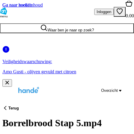
Ga naar hoofdinhoud
Ga naar zoeken
Inloggen
0.00
menu
Waar ben je naar op zoek?
Veiligheidswaarschuwing:
Amo Gusti - olijven gevuld met citroen
Overzicht
Terug
Borrelbrood Stap 5.mp4