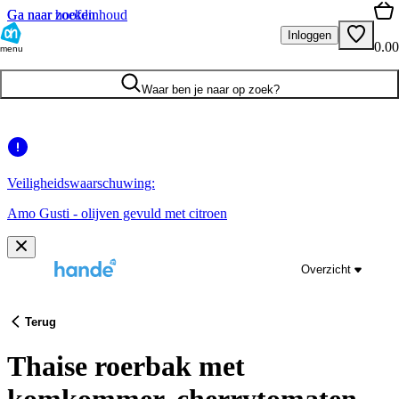
Ga naar hoofdinhoud
Ga naar zoeken
Inloggen
0.00
menu
Waar ben je naar op zoek?
Veiligheidswaarschuwing:
Amo Gusti - olijven gevuld met citroen
Overzicht
Terug
Thaise roerbak met