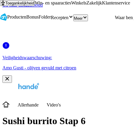
Win- en spaaracties
Winkels
Zakelijk
Klantenservice
Toegankelijkheid
Ga naar hoofdinhoud
Ga naar zoeken
Producten
Bonus
Folder
Recepten
Meer
Veiligheidswaarschuwing:
Amo Gusti - olijven gevuld met citroen
Allerhande
Video's
Sushi burrito Stap 6