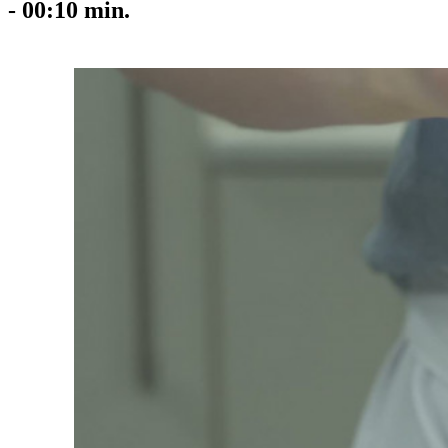
-
00:10
min.