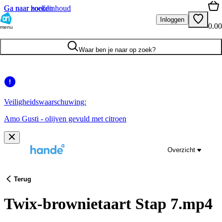
Ga naar hoofdinhoud
Ga naar zoeken
Inloggen
0.00
menu
Waar ben je naar op zoek?
Veiligheidswaarschuwing:
Amo Gusti - olijven gevuld met citroen
Overzicht
Terug
Twix-brownietaart Stap 7.mp4