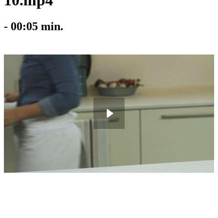
10.mp4
-
00:05
min.