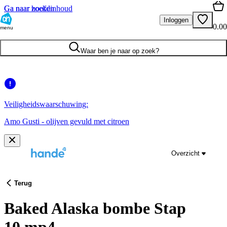
Ga naar hoofdinhoud
Ga naar zoeken
Inloggen
0.00
menu
Waar ben je naar op zoek?
Veiligheidswaarschuwing:
Amo Gusti - olijven gevuld met citroen
Overzicht
Terug
Baked Alaska bombe Stap