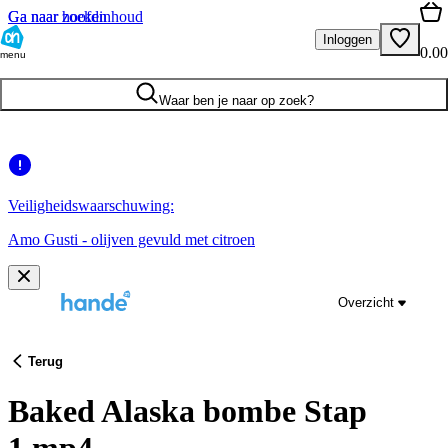
Ga naar hoofdinhoud
Ga naar zoeken
Inloggen
0.00
menu
Waar ben je naar op zoek?
Veiligheidswaarschuwing:
Amo Gusti - olijven gevuld met citroen
Overzicht
Terug
Baked Alaska bombe Stap