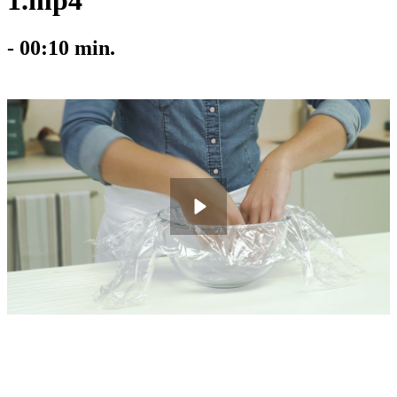
1.mp4
-
00:10
min.