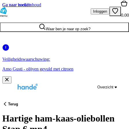
Ga naar hoofdinhoud
Ga naar zoeken
Inloggen
0.00
menu
Waar ben je naar op zoek?
Veiligheidswaarschuwing:
Amo Gusti - olijven gevuld met citroen
Overzicht
Terug
Hartige ham-kaas-oliebollen