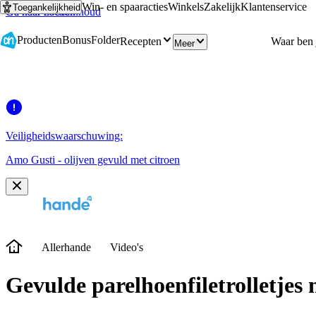
Win- en spaaracties
Winkels
Zakelijk
Klantenservice
Toegankelijkheid
Ga naar hoofdinhoud
Ga naar zoeken
Producten
Bonus
Folder
Recepten
Meer
Veiligheidswaarschuwing:
Amo Gusti - olijven gevuld met citroen
Allerhande
Video's
Gevulde parelhoen­filetrolletjes