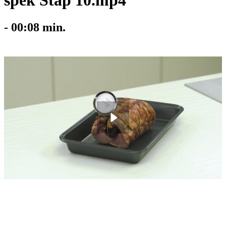
spek Stap 10.mp4
-
00:08
min.