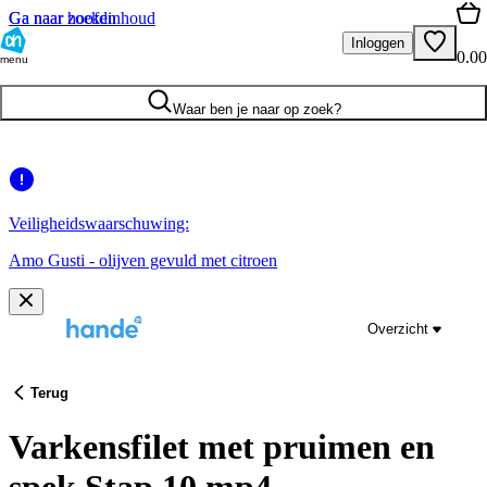
Ga naar hoofdinhoud
Ga naar zoeken
Inloggen
0.00
menu
Waar ben je naar op zoek?
Veiligheidswaarschuwing:
Amo Gusti - olijven gevuld met citroen
Overzicht
Terug
Varkensfilet met pruimen en