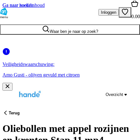
Ga naar hoofdinhoud
Ga naar zoeken
Inloggen
0.00
menu
Waar ben je naar op zoek?
Veiligheidswaarschuwing:
Amo Gusti - olijven gevuld met citroen
Overzicht
Terug
Oliebollen met appel rozijnen