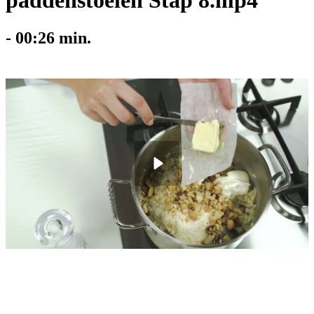
paddenstoelen Stap 8.mp4
-
00:26
min.