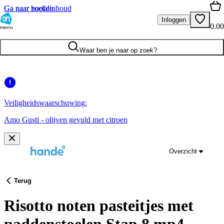
Ga naar hoofdinhoud
Ga naar zoeken
Inloggen
0.00
menu
Waar ben je naar op zoek?
Veiligheidswaarschuwing:
Amo Gusti - olijven gevuld met citroen
Overzicht
Terug
Risotto noten pasteitjes met