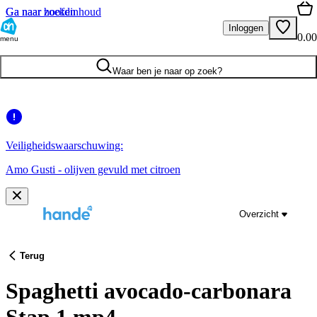
Ga naar hoofdinhoud
Ga naar zoeken
Inloggen
0.00
menu
Waar ben je naar op zoek?
Veiligheidswaarschuwing:
Amo Gusti - olijven gevuld met citroen
Overzicht
Terug
Spaghetti avocado-carbonara