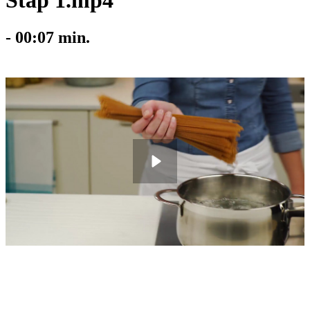
Stap 1.mp4
-
00:07
min.