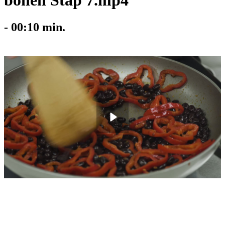
bonen Stap 7.mp4
-
00:10
min.