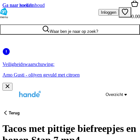
Ga naar hoofdinhoud
Ga naar zoeken
Inloggen
0.00
menu
Waar ben je naar op zoek?
Veiligheidswaarschuwing:
Amo Gusti - olijven gevuld met citroen
Overzicht
Terug
Tacos met pittige biefreepjes en