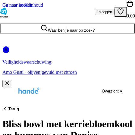
Ga naar hoofdinhoud
Ga naar zoeken
Inloggen
0.00
menu
Waar ben je naar op zoek?
Veiligheidswaarschuwing:
Amo Gusti - olijven gevuld met citroen
Overzicht
Terug
Bliss bowl met kerriebloemkool