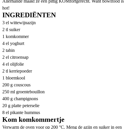
Allerhande maakt ze een pittig KOMfortgerecht. Want bowlfood is
hot!
INGREDIËNTEN
3 el wittewijnazijn
2 tl suiker
1 komkommer
4 el yoghurt
2 tahin
2 el citroensap
4 el olijfolie
2 tl kerriepoeder
1 bloemkool
200 g couscous
250 ml groentebouillon
400 g champignons
20 g platte peterselie
8 el pikante hummus
Kom komkommertje
Verwarm de oven voor op 200 °C. Meng de azijn en suiker in een