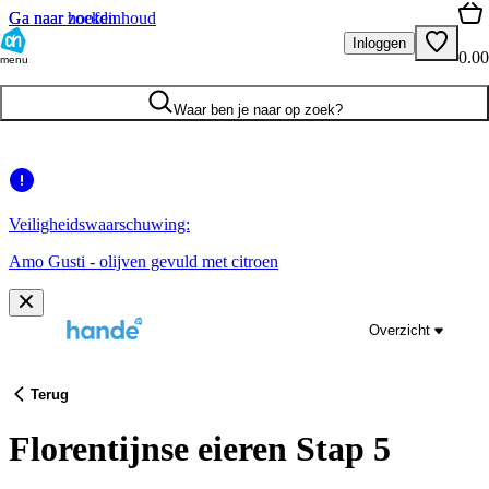
Ga naar hoofdinhoud
Ga naar zoeken
Inloggen
0.00
menu
Waar ben je naar op zoek?
Veiligheidswaarschuwing:
Amo Gusti - olijven gevuld met citroen
Overzicht
Terug
Florentijnse eieren Stap 5