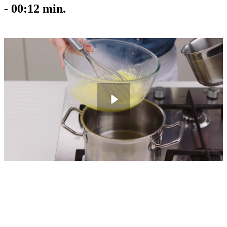
-
00:12
min.