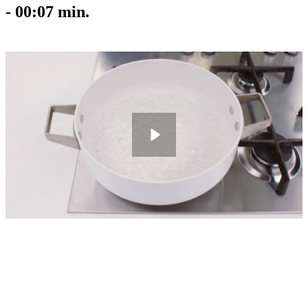
-
00:07
min.