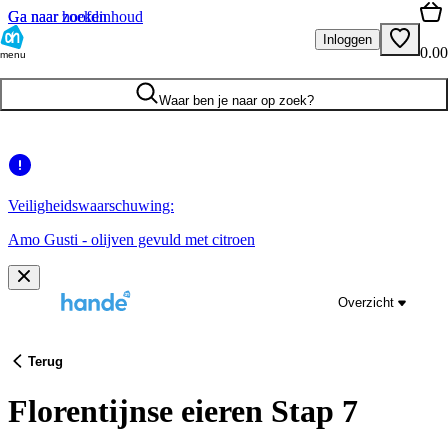
Ga naar hoofdinhoud
Ga naar zoeken
Inloggen
0.00
menu
Waar ben je naar op zoek?
Veiligheidswaarschuwing:
Amo Gusti - olijven gevuld met citroen
Overzicht
Terug
Florentijnse eieren Stap 7