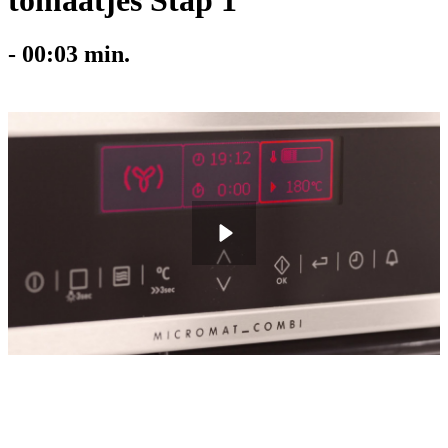
tomaatjes Stap 1
-
00:03
min.