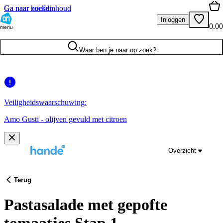
Ga naar hoofdinhoud
Ga naar zoeken
Inloggen
0.00
menu
Waar ben je naar op zoek?
Veiligheidswaarschuwing:
Amo Gusti - olijven gevuld met citroen
Overzicht
Terug
Pastasalade met gepofte