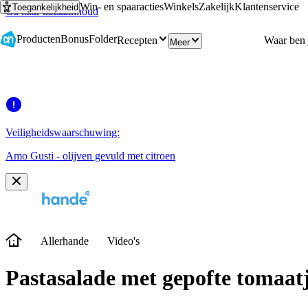
Win- en spaaracties
Winkels
Zakelijk
Klantenservice
Toegankelijkheid
Ga naar hoofdinhoud
Ga naar zoeken
Producten
Bonus
Folder
Recepten
Meer
Veiligheidswaarschuwing:
Amo Gusti - olijven gevuld met citroen
Allerhande
Video's
Pastasalade met gepofte tomaatj