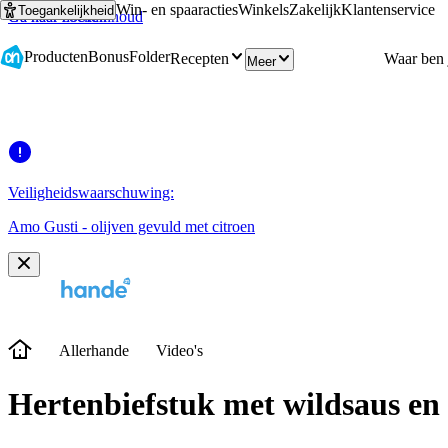
Win- en spaaracties
Winkels
Zakelijk
Klantenservice
Toegankelijkheid
Ga naar hoofdinhoud
Ga naar zoeken
Producten
Bonus
Folder
Recepten
Meer
Veiligheidswaarschuwing:
Amo Gusti - olijven gevuld met citroen
Allerhande
Video's
Hertenbiefstuk met wildsaus en