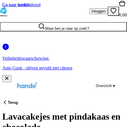
Ga naar hoofdinhoud
Ga naar zoeken
Inloggen
0.00
menu
Waar ben je naar op zoek?
Veiligheidswaarschuwing:
Amo Gusti - olijven gevuld met citroen
Overzicht
Terug
Lavacakejes met pindakaas en