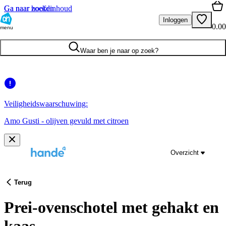
Ga naar hoofdinhoud
Ga naar zoeken
Inloggen
0.00
menu
Waar ben je naar op zoek?
Veiligheidswaarschuwing:
Amo Gusti - olijven gevuld met citroen
Overzicht
Terug
Prei-ovenschotel met gehakt en