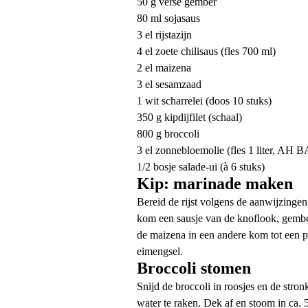
50 g verse gember
80 ml sojasaus
3 el rijstazijn
4 el zoete chilisaus (fles 700 ml)
2 el maizena
3 el sesamzaad
1 wit scharrelei (doos 10 stuks)
350 g kipdijfilet (schaal)
800 g broccoli
3 el zonnebloemolie (fles 1 liter, AH 
1/2 bosje salade-ui (à 6 stuks)
Kip: marinade maken
Bereid de rijst volgens de aanwijzingen
kom een sausje van de knoflook, gember, 
de maizena in een andere kom tot een pa
eimengsel.
Broccoli stomen
Snijd de broccoli in roosjes en de stron
water te raken. Dek af en stoom in ca. 5