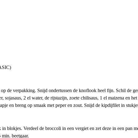
BASIC)
 op de verpakking. Snijd ondertussen de knoflook heel fijn. Schil de ge
sojasaus, 2 el water, de rijstazijn, zoete chilisaus, 1 el maizena en h
pje en breng op smaak met peper en zout. Snijd de kipdijfilet in stukj
k in blokjes. Verdeel de broccoli in een vergiet en zet deze in een pan
 min. beetgaar.