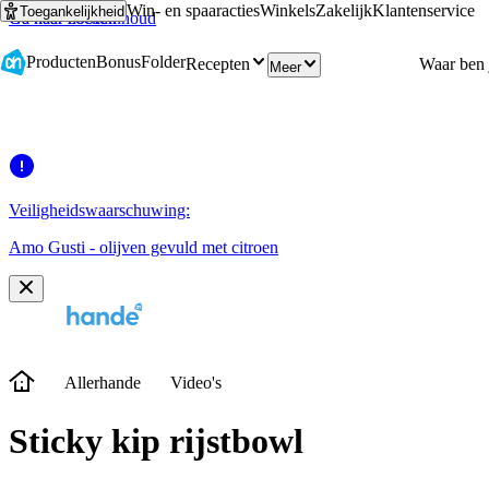
Win- en spaaracties
Winkels
Zakelijk
Klantenservice
Toegankelijkheid
Ga naar hoofdinhoud
Ga naar zoeken
Producten
Bonus
Folder
Recepten
Meer
Veiligheidswaarschuwing:
Amo Gusti - olijven gevuld met citroen
Allerhande
Video's
Sticky kip rijstbowl