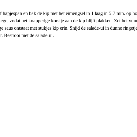
f hapjespan en bak de kip met het eimengsel in 1 laag in 5-7 min. op ho
ge, zodat het knapperige korstje aan de kip blijft plakken. Zet het vuu
ge saus ontstaat met stukjes kip erin. Snijd de salade-ui in dunne ringet
r. Bestrooi met de salade-ui.