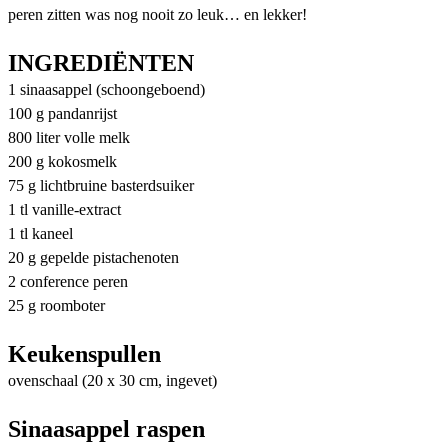
peren zitten was nog nooit zo leuk… en lekker!
INGREDIËNTEN
1 sinaasappel (schoongeboend)
100 g pandanrijst
800 liter volle melk
200 g kokosmelk
75 g lichtbruine basterdsuiker
1 tl vanille-extract
1 tl kaneel
20 g gepelde pistachenoten
2 conference peren
25 g roomboter
Keukenspullen
ovenschaal (20 x 30 cm, ingevet)
Sinaasappel raspen