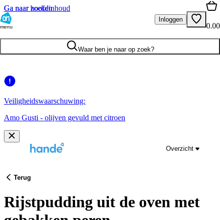
Ga naar hoofdinhoud
Ga naar zoeken
Inloggen
0.00
menu
Waar ben je naar op zoek?
Veiligheidswaarschuwing:
Amo Gusti - olijven gevuld met citroen
Overzicht
Terug
Rijstpudding uit de oven met