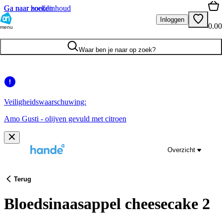
Ga naar hoofdinhoud
Ga naar zoeken
Inloggen
0.00
menu
Waar ben je naar op zoek?
Veiligheidswaarschuwing:
Amo Gusti - olijven gevuld met citroen
Overzicht
Terug
Bloedsinaasappel cheesecake 2