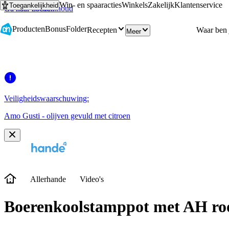
Win- en spaaracties
Winkels
Zakelijk
Klantenservice
Toegankelijkheid
Ga naar hoofdinhoud
Ga naar zoeken
Producten
Bonus
Folder
Recepten
Meer
Veiligheidswaarschuwing:
Amo Gusti - olijven gevuld met citroen
Allerhande
Video's
Boerenkoolstamppot met AH roo