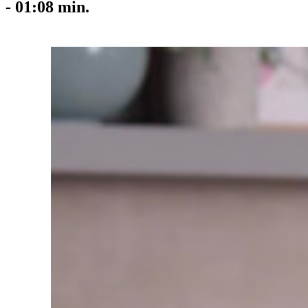
-
01:08
min.