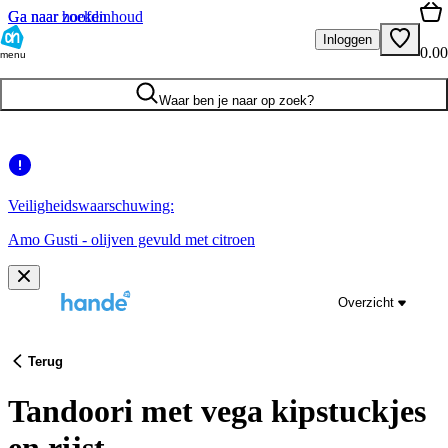
Ga naar hoofdinhoud
Ga naar zoeken
Inloggen
0.00
menu
Waar ben je naar op zoek?
Veiligheidswaarschuwing:
Amo Gusti - olijven gevuld met citroen
Overzicht
Terug
Tandoori met vega kipstuckjes