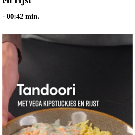
en rijst
-
00:42
min.