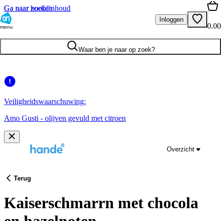
Ga naar hoofdinhoud
Ga naar zoeken
Inloggen
0.00
menu
Waar ben je naar op zoek?
Veiligheidswaarschuwing:
Amo Gusti - olijven gevuld met citroen
Overzicht
Terug
Kaiserschmarrn met chocola