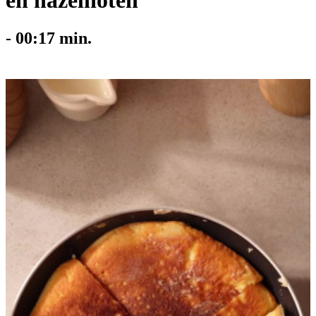
en hazelnoten
-
00:17
min.