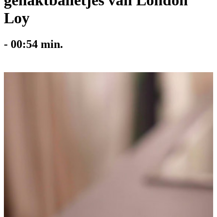
gehaktballetjes van London
Loy
-
00:54
min.