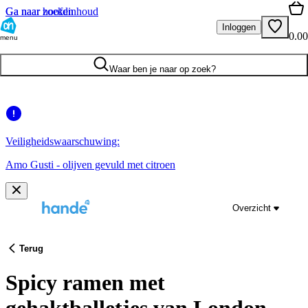
Ga naar hoofdinhoud
Ga naar zoeken
Inloggen
0.00
menu
Waar ben je naar op zoek?
Veiligheidswaarschuwing:
Amo Gusti - olijven gevuld met citroen
Overzicht
Terug
Spicy ramen met