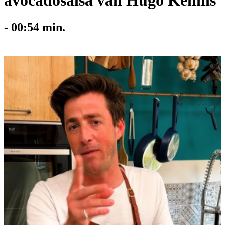
avocadosalsa van Hugo Kennis
-
00:54
min.