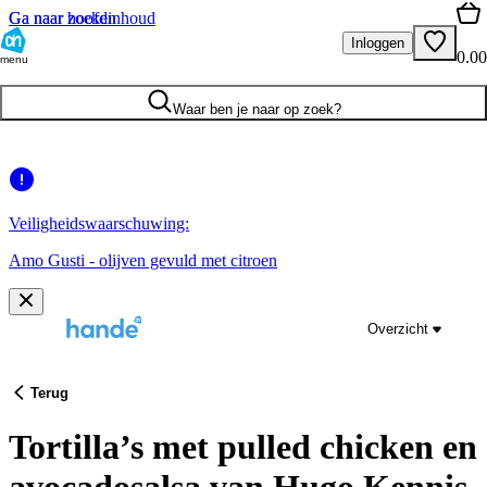
Ga naar hoofdinhoud
Ga naar zoeken
Inloggen
0.00
menu
Waar ben je naar op zoek?
Veiligheidswaarschuwing:
Amo Gusti - olijven gevuld met citroen
Overzicht
Terug
Tortilla’s met pulled chicken en