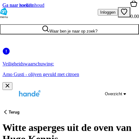
Ga naar hoofdinhoud
Ga naar zoeken
Inloggen
0.00
menu
Waar ben je naar op zoek?
Veiligheidswaarschuwing:
Amo Gusti - olijven gevuld met citroen
Overzicht
Terug
Witte asperges uit de oven van