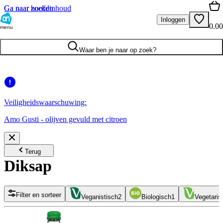
Ga naar hoofdinhoud
Ga naar zoeken
Inloggen
0.00
menu
Waar ben je naar op zoek?
Veiligheidswaarschuwing:
Amo Gusti - olijven gevuld met citroen
Terug
Diksap
Filter en sorteer
Veganistisch
2
Biologisch
1
Vegetaris