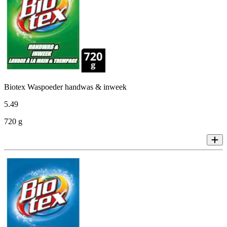
Biotex Waspoeder handwas & inweek
5
.
49
720 g