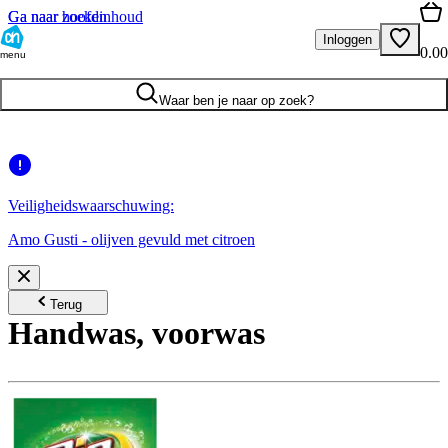
Ga naar hoofdinhoud
Ga naar zoeken
Inloggen
0.00
menu
Waar ben je naar op zoek?
Veiligheidswaarschuwing:
Amo Gusti - olijven gevuld met citroen
Terug
Handwas, voorwas