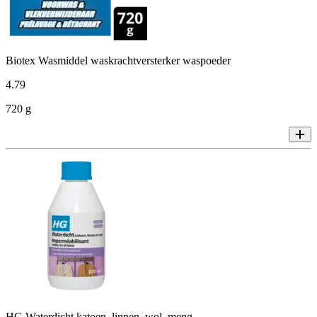
Biotex Wasmiddel waskrachtversterker waspoeder
4
.
79
720 g
HG Waterdicht katoen, linnen, wol, meng