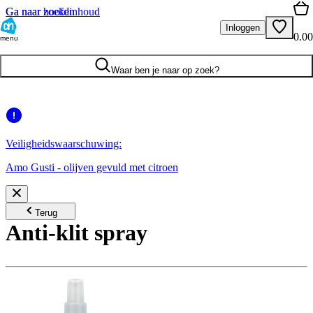
Ga naar hoofdinhoud
Ga naar zoeken
Inloggen
0.00
menu
Waar ben je naar op zoek?
Veiligheidswaarschuwing:
Amo Gusti - olijven gevuld met citroen
Terug
Anti-klit spray