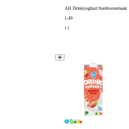
AH Drinkyoghurt framboossmaak
1
.
49
1 l