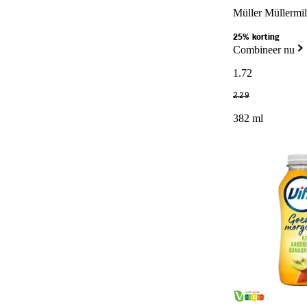
Müller Müllermil
25% korting
Combineer nu
1
.
72
2
.
29
382 ml