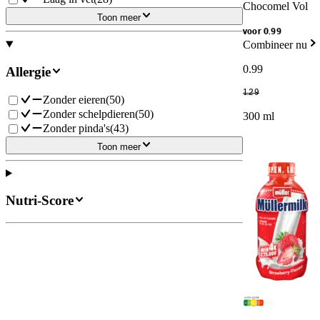
Chocomel Vol
Toon meer
voor 0.99
Combineer nu
0
.
99
Allergie
1
.
29
Zonder eieren
(
50
)
Zonder schelpdieren
(
50
)
300 ml
Zonder pinda's
(
43
)
Toon meer
Nutri-Score