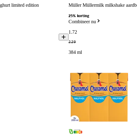
hurt limited edition
Müller Müllermilk milkshake aard
25% korting
Combineer nu
1
.
72
2
.
29
384 ml