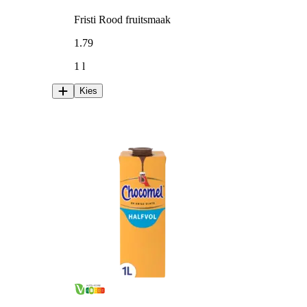
Fristi Rood fruitsmaak
1
.
79
1 l
Kies