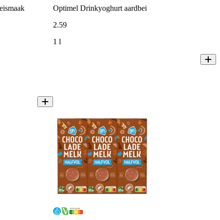
beismaak
Optimel Drinkyoghurt aardbei
2
.
59
1 l