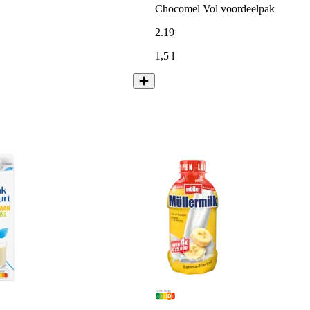
Chocomel Vol voordeelpak
2
.
19
1,5 l