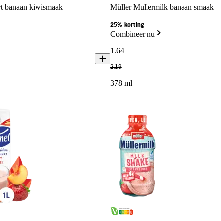
t banaan kiwismaak
Müller Mullermilk banaan smaak
25% korting
Combineer nu
1
.
64
2
.
19
378 ml