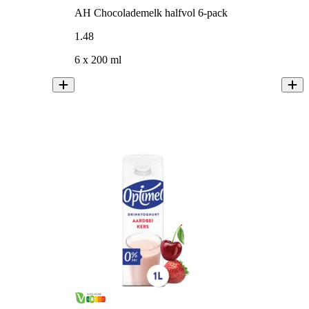
AH Chocolademelk halfvol 6-pack
1
.
48
6 x 200 ml