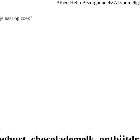
Albert Heijn Bezorgbundel
Al voordelig
ghurt, chocolademelk, ontbijtd