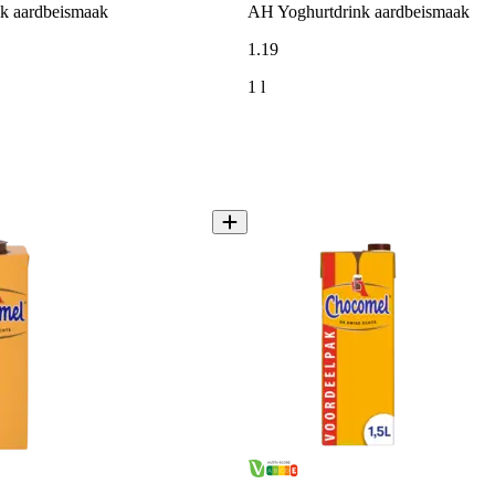
lk aardbeismaak
AH Yoghurtdrink aardbeismaak
1
.
19
1 l