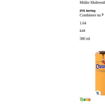
Müller Mullermi
25% korting
Combineer nu
1
.
64
2
.
19
380 ml