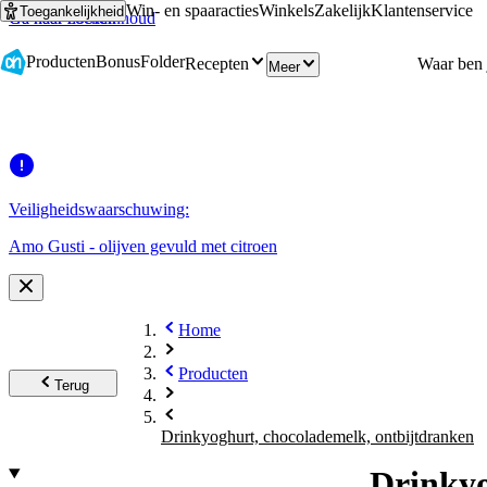
Win- en spaaracties
Winkels
Zakelijk
Klantenservice
Toegankelijkheid
Ga naar hoofdinhoud
Ga naar zoeken
Producten
Bonus
Folder
Recepten
Meer
Veiligheidswaarschuwing:
Amo Gusti - olijven gevuld met citroen
Home
Producten
Terug
Drinkyoghurt, chocolademelk, ontbijtdranken
Drinkyo