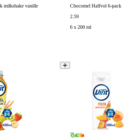
k milkshake vanille
Chocomel Halfvol 6-pack
2
.
59
6 x 200 ml