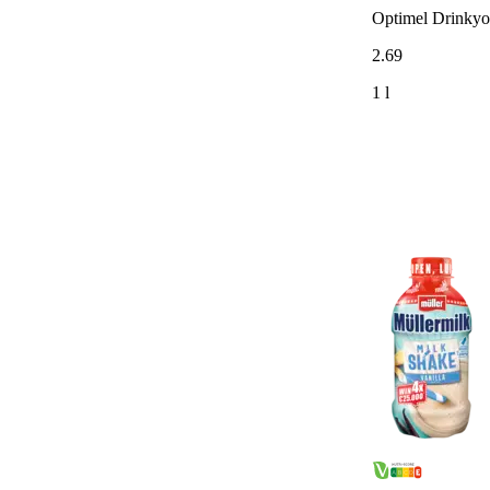
Optimel Drinkyog
2
.
69
1 l