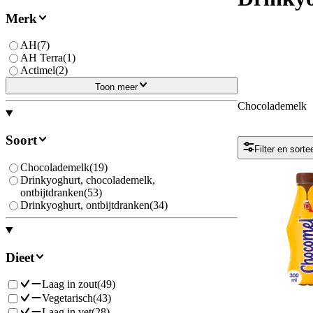
Merk
AH
(
7
)
AH Terra
(
1
)
Actimel
(
2
)
Toon meer
Chocolademelk
Soort
Filter en sorte
Chocolademelk
(
19
)
Drinkyoghurt, chocolademelk,
ontbijtdranken
(
53
)
Drinkyoghurt, ontbijtdranken
(
34
)
Dieet
Laag in zout
(
49
)
Vegetarisch
(
43
)
Laag in vet
(
28
)