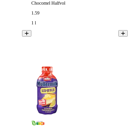
Chocomel Halfvol
1
.
59
1 l