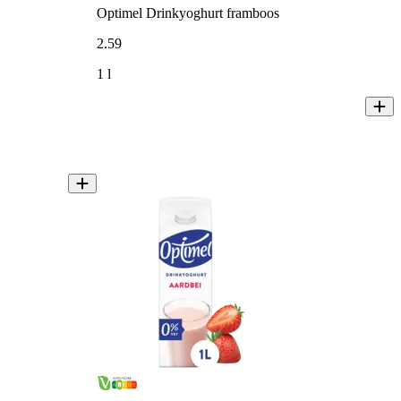
Optimel Drinkyoghurt framboos
2
.
59
1 l