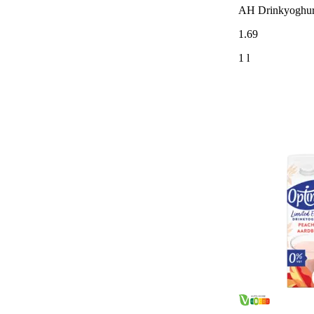
AH Drinkyoghur
1
.
69
1 l