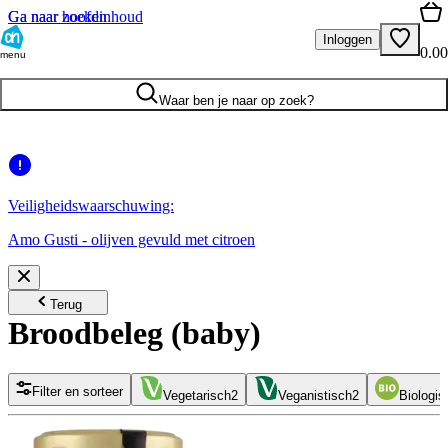
Ga naar hoofdinhoud
Ga naar zoeken
Inloggen
0.00
menu
Waar ben je naar op zoek?
Veiligheidswaarschuwing:
Amo Gusti - olijven gevuld met citroen
Terug
Broodbeleg (baby)
Filter en sorteer
Vegetarisch
2
Veganistisch
2
Biologis