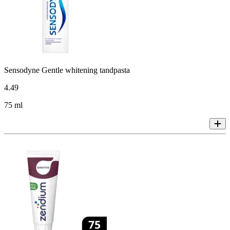
Sensodyne Gentle whitening tandpasta
4
.
49
75 ml