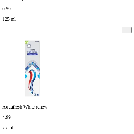
0
.
59
125 ml
Aquafresh White renew
4
.
99
75 ml