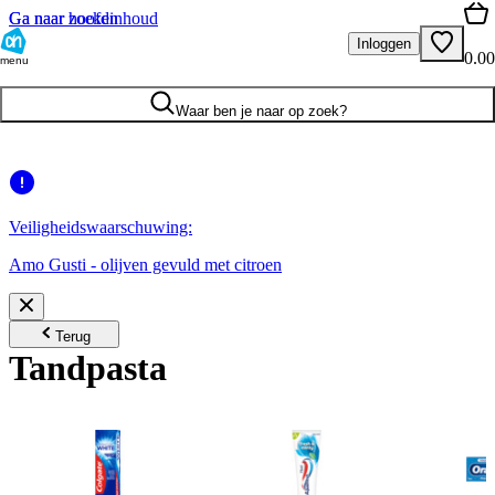
Ga naar hoofdinhoud
Ga naar zoeken
Inloggen
0.00
menu
Waar ben je naar op zoek?
Veiligheidswaarschuwing:
Amo Gusti - olijven gevuld met citroen
Terug
Tandpasta