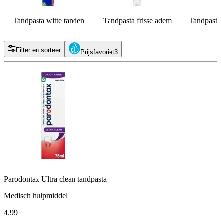
Tandpasta witte tanden
Tandpasta frisse adem
Tandpasta
Filter en sorteer
Prijsfavoriet
3
Parodontax Ultra clean tandpasta
Medisch hulpmiddel
4
.
99