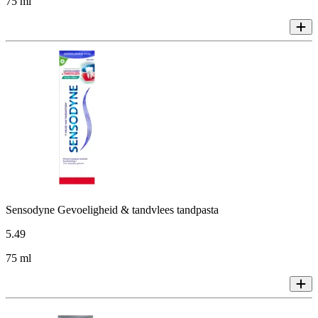
75 ml
Sensodyne Gevoeligheid & tandvlees tandpasta
5
.
49
75 ml