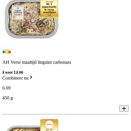
AH Verse maaltijd linguini carbonara
2 voor 12.00
Combineer nu
6
.
69
450 g