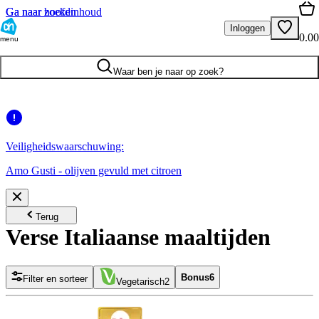
Ga naar hoofdinhoud
Ga naar zoeken
Inloggen
0.00
menu
Waar ben je naar op zoek?
Veiligheidswaarschuwing:
Amo Gusti - olijven gevuld met citroen
Terug
Verse Italiaanse maaltijden
Bonus
6
Filter en sorteer
Vegetarisch
2