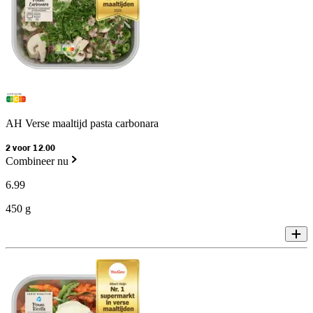
AH Verse maaltijd pasta carbonara
2 voor 12.00
Combineer nu
6
.
99
450 g