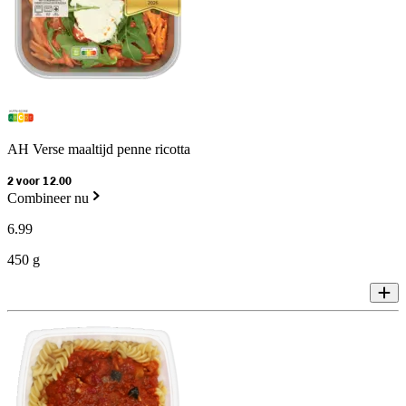
AH Verse maaltijd penne ricotta
2 voor 12.00
Combineer nu
6
.
99
450 g