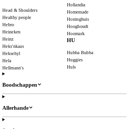
Hollandia
Head & Shoulders
Homemade
Healthy people
Honinghuis
Hebro
Hooghoudt
Heineken
Hoomark
Heinz
HU
Heks'nkaas
Hubba Bubba
Heksehyl
Huggies
Hela
Huls
Hellmann's
Boodschappen
Allerhande