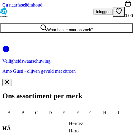
Ga naar hoofdinhoud
Ga naar zoeken
Inloggen
0.00
menu
Waar ben je naar op zoek?
Veiligheidswaarschuwing:
Amo Gusti - olijven gevuld met citroen
Ons assortiment per merk
A
B
C
D
E
F
G
H
I
J
Herdez
HÄ
Hero