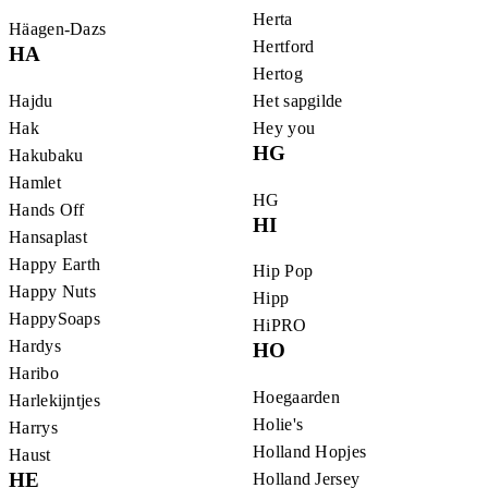
Herta
Häagen-Dazs
Hertford
HA
Hertog
Het sapgilde
Hajdu
Hey you
Hak
HG
Hakubaku
Hamlet
HG
Hands Off
HI
Hansaplast
Happy Earth
Hip Pop
Happy Nuts
Hipp
HappySoaps
HiPRO
Hardys
HO
Haribo
Hoegaarden
Harlekijntjes
Holie's
Harrys
Holland Hopjes
Haust
HE
Holland Jersey