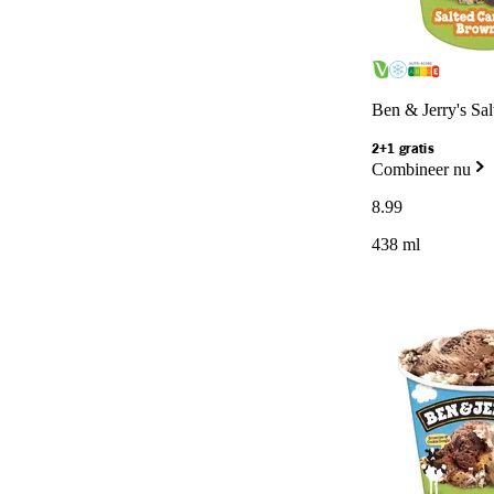
Ben & Jerry's Sa
2+1 gratis
Combineer nu
8
.
99
438 ml