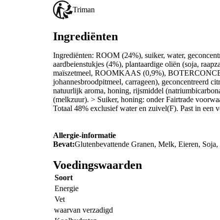
Triman
Ingrediënten
Ingrediënten: ROOM (24%), suiker, water, geconcen
aardbeienstukjes (4%), plantaardige oliën (soja, 
maïszetmeel, ROOMKAAS (0,9%), BOTERCONCENTRA
johannesbroodpitmeel, carrageen), geconcentreerd 
natuurlijk aroma, honing, rijsmiddel (natriumbicarbon
(melkzuur). > Suiker, honing: onder Fairtrade voorwa
Totaal 48% exclusief water en zuivel(F). Past in een ve
Allergie-informatie
Bevat:
Glutenbevattende Granen, Melk, Eieren, Soja,
Voedingswaarden
Soort
Energie
Vet
waarvan verzadigd