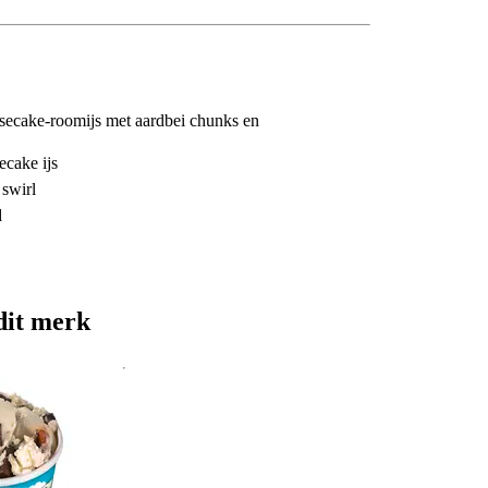
eesecake-roomijs met aardbei chunks en
ecake ijs
 swirl
d
dit merk