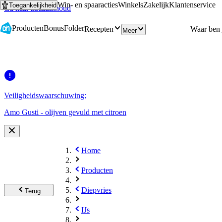
Win- en spaaracties
Winkels
Zakelijk
Klantenservice
Toegankelijkheid
Ga naar hoofdinhoud
Ga naar zoeken
Producten
Bonus
Folder
Recepten
Meer
Veiligheidswaarschuwing:
Amo Gusti - olijven gevuld met citroen
Home
Producten
Diepvries
Terug
IJs