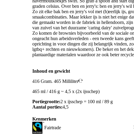
havermoutkoekjes swirl. So grab a spoon and start digg
graden celsius. Over ben en jerry's: ben en jerry's wil
Zo zit elke bak ben en jerry's vol met (h)eerlijk ijs, g
smaakcombinaties. Maar lekker ijs is niet het enige da
die gemaakt worden in de fabriek in hellendoorn, zijn
van zuivel van het duurzame 'caring dairy' zuivelpro
Zo komen de brownies bijvoorbeeld van de sociale on
ongeacht hun arbeidsverleden - een tweede kans geeft.
oprichting in voor dingen die zij belangrijk vinden, z
lgtbq+ rechten en nieuwkomers). De beker en het deks
plantaardige materialen waardoor ze ook beter recycle
Inhoud en gewicht
416 Gram. 465 Milliliter
465 ml / 416 g ~ 4,5 x (2x ijsschep)
Portiegrootte:
2 x ijsschep = 100 ml / 89 g
Aantal porties:
4,5
Kenmerken
Fairtrade