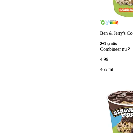
Ben & Jerry's Co
2+1 gratis
Combineer nu
4
.
99
465 ml