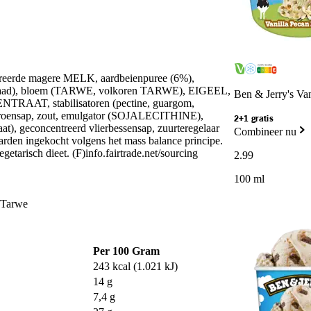
treerde magere MELK, aardbeienpuree (6%),
raapzaad), bloem (TARWE, volkoren TARWE), EIGEEL,
Ben & Jerry's Vani
AT, stabilisatoren (pectine, guargom,
citroensap, zout, emulgator (SOJALECITHINE),
2+1 gratis
aat), geconcentreerd vlierbessensap, zuurteregelaar
Combineer nu
arden ingekocht volgens het mass balance principe.
getarisch dieet. (F)info.fairtrade.net/sourcing
2
.
99
100 ml
 Tarwe
Per 100 Gram
243 kcal (1.021 kJ)
14 g
7,4 g