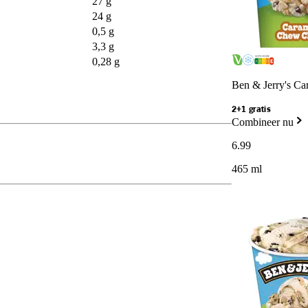
27 g
24 g
0,5 g
3,3 g
0,28 g
Ben & Jerry's C
2+1 gratis
Combineer nu
6
.
99
465 ml