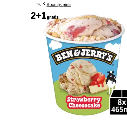
Roomijs pints
2+1
gratis