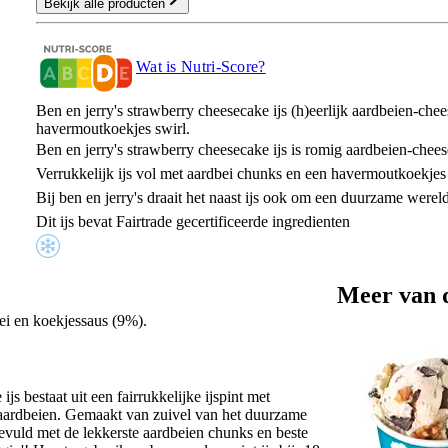
Bekijk alle producten
Wat is Nutri-Score?
Ben en jerry's strawberry cheesecake ijs (h)eerlijk aardbeien-ch
havermoutkoekjes swirl.
Ben en jerry's strawberry cheesecake ijs is romig aardbeien-chees
Verrukkelijk ijs vol met aardbei chunks en een havermoutkoekjes
Bij ben en jerry's draait het naast ijs ook om een duurzame werel
Dit ijs bevat Fairtrade gecertificeerde ingredienten
Meer van 
ei en koekjessaus (9%).
js bestaat uit een fairrukkelijke ijspint met
 aardbeien. Gemaakt van zuivel van het duurzame
gevuld met de lekkerste aardbeien chunks en beste