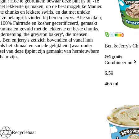
in'! Hoe te gebruiken: bewaar deze pint ijs bij -18
 het lekkerste ijs maken, op de best mogelijke Manier.
rote chunks en lekkere swirls, en dat met unieke
t ze belangrijk vinden bij ben en jerrys. Alle smaken,
 100% Fairtrade en kosher gecertificeerd, gemaakt
gramma en gevuld met de lekkerste en beste chunks.
derneming 'the greyston bakery', die mensen -
 Ben en jerry's zet zich bovendien al vanaf hun
oals het klimaat en sociale gelijkheid (waaronder
Ben & Jerry's C
el van deze ijspint zijn gemaakt van hernieuwbare
baar zijn.
2+1 gratis
Combineer nu
6
.
59
465 ml
Recyclebaar