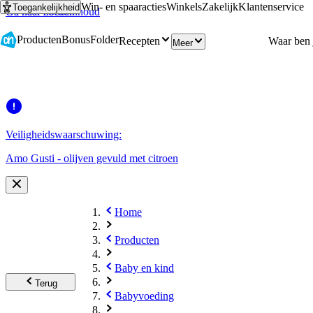
Win- en spaaracties
Winkels
Zakelijk
Klantenservice
Toegankelijkheid
Ga naar hoofdinhoud
Ga naar zoeken
Producten
Bonus
Folder
Recepten
Meer
Veiligheidswaarschuwing:
Amo Gusti - olijven gevuld met citroen
Home
Producten
Baby en kind
Terug
Babyvoeding