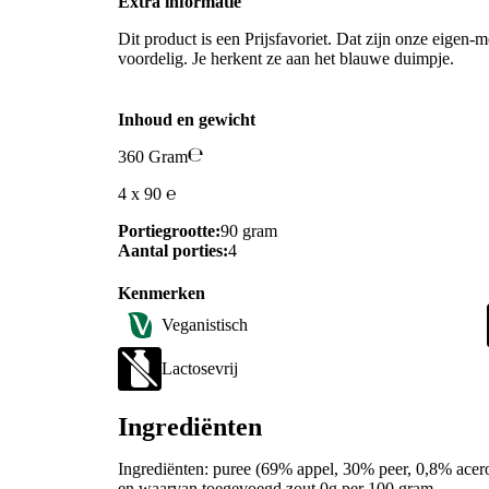
Extra informatie
Dit product is een Prijsfavoriet. Dat zijn onze eigen-m
voordelig. Je herkent ze aan het blauwe duimpje.
Inhoud en gewicht
360 Gram
4 x 90 ℮
Portiegrootte:
90 gram
Aantal porties:
4
Kenmerken
Veganistisch
Lactosevrij
Ingrediënten
Ingrediënten: puree (69% appel, 30% peer, 0,8% acer
en waarvan toegevoegd zout 0g per 100 gram