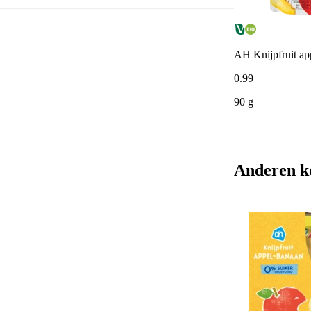
AH Knijpfruit a
0
.
99
90 g
Anderen k