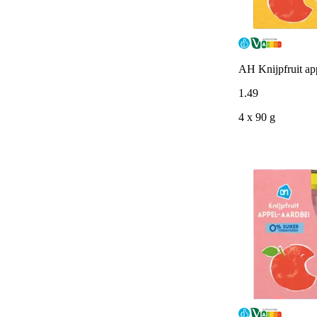
AH Knijpfruit ap
1
.
49
4 x 90 g