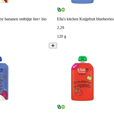
aby bananen ontbijtje 6m+ bio
Ella's kitchen Knijpfruit blueberri
2
.
29
120 g