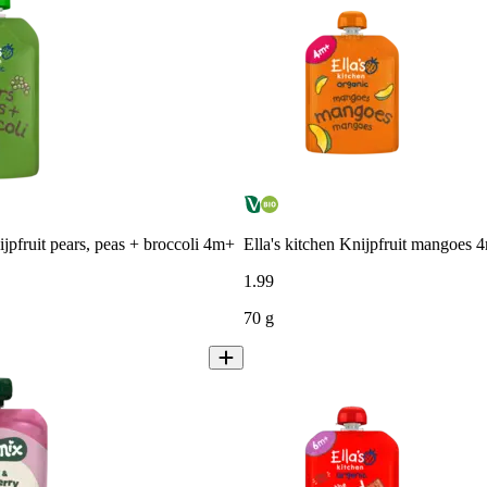
ijpfruit pears, peas + broccoli 4m+
Ella's kitchen Knijpfruit mangoes 
1
.
99
70 g