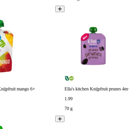
nijpfruit mango 6+
Ella's kitchen Knijpfruit prunes 4m
1
.
99
70 g