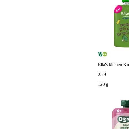
Ella's kitchen Kn
2
.
29
120 g