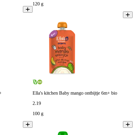
120 g
+
Ella's kitchen Baby mango ontbijtje 6m+ bio
2
.
19
100 g