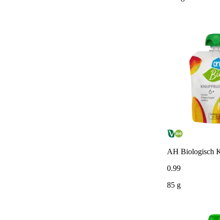
AH Biologisch K
0
.
99
85 g