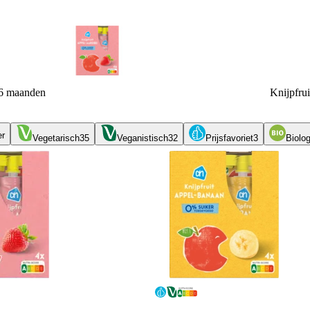
 6 maanden
Knijpfru
er
Vegetarisch
35
Veganistisch
32
Prijsfavoriet
3
Biolo