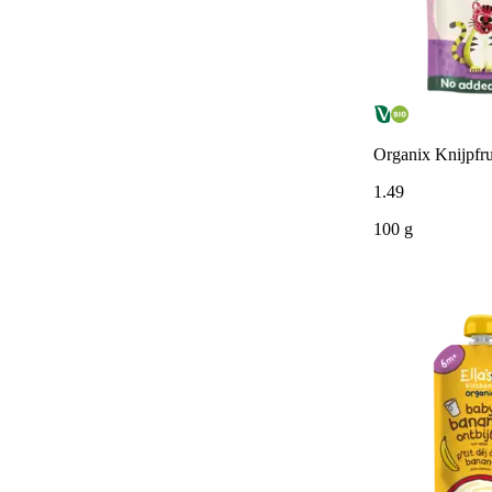
Organix Knijpfru
1
.
49
100 g