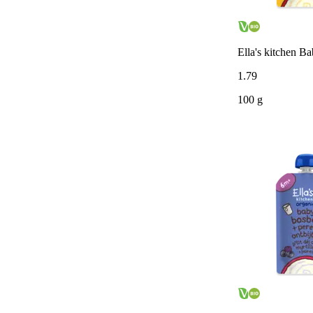
Ella's kitchen B
1
.
79
100 g