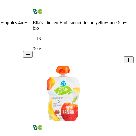
es + apples 4m+
Ella's kitchen Fruit smoothie the yellow one 6m+
bio
1
.
19
90 g