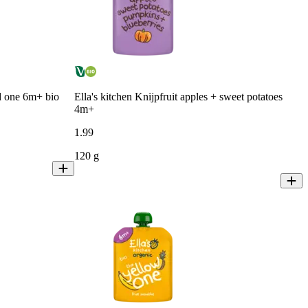
ed one 6m+ bio
Ella's kitchen Knijpfruit apples + sweet potatoes
4m+
1
.
99
120 g