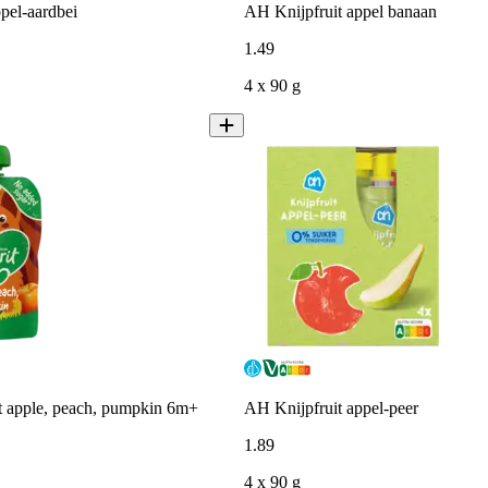
pel-aardbei
AH Knijpfruit appel banaan
1
.
49
4 x 90 g
it apple, peach, pumpkin 6m+
AH Knijpfruit appel-peer
1
.
89
4 x 90 g