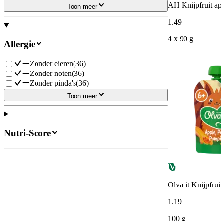
AH Knijpfruit ap
Toon meer
1
.
49
4 x 90 g
Allergie
Zonder eieren
(
36
)
Zonder noten
(
36
)
Zonder pinda's
(
36
)
Toon meer
Nutri-Score
Olvarit Knijpfru
1
.
19
100 g