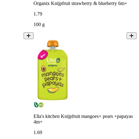
Organix Knijpfruit strawberry & blueberry 6m+
1
.
79
100 g
Ella's kitchen Knijpfruit mangoes+ pears +papayas
4m+
1
.
69