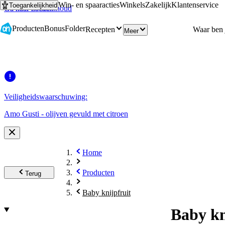
Win- en spaaracties
Winkels
Zakelijk
Klantenservice
Toegankelijkheid
Ga naar hoofdinhoud
Ga naar zoeken
Producten
Bonus
Folder
Recepten
Meer
Veiligheidswaarschuwing:
Amo Gusti - olijven gevuld met citroen
Home
Producten
Terug
Baby knijpfruit
Baby kn