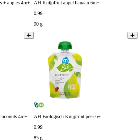
ies + apples 4m+
AH Knijpfruit appel banaan 6m+
0
.
99
90 g
+ coconuts 4m+
AH Biologisch Knijpfruit peer 6+
0
.
99
85 g