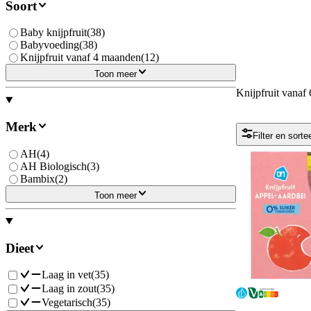
Soort
Baby knijpfruit
(
38
)
Babyvoeding
(
38
)
Knijpfruit vanaf 4 maanden
(
12
)
Toon meer
Knijpfruit vanaf
Merk
Filter en sorte
AH
(
4
)
AH Biologisch
(
3
)
Bambix
(
2
)
Toon meer
Dieet
Laag in vet
(
35
)
Laag in zout
(
35
)
Vegetarisch
(
35
)