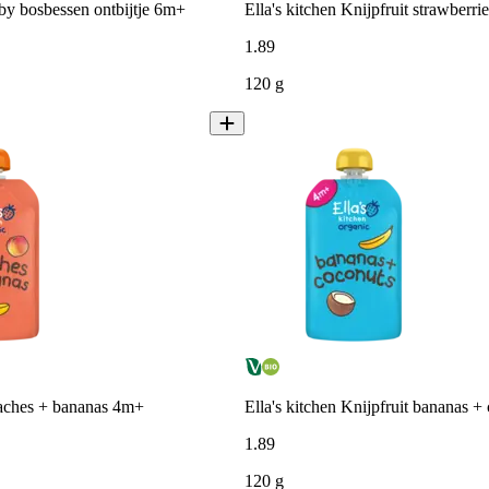
aby bosbessen ontbijtje 6m+
Ella's kitchen Knijpfruit strawberr
1
.
89
120 g
eaches + bananas 4m+
Ella's kitchen Knijpfruit bananas 
1
.
89
120 g