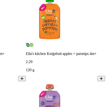
4m+
Ella's kitchen Knijpfruit apples + parsnips 4m+
2
.
29
120 g