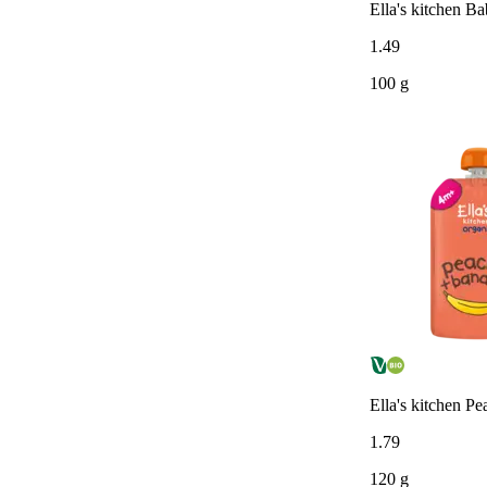
Ella's kitchen B
1
.
49
100 g
Ella's kitchen P
1
.
79
120 g