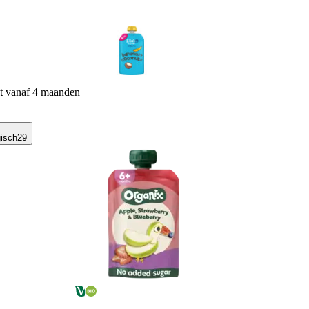
it vanaf 4 maanden
gisch
29