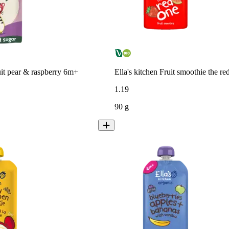
it pear & raspberry 6m+
Ella's kitchen Fruit smoothie the r
1
.
19
90 g